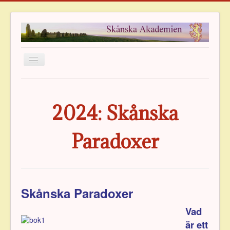
Hem
Om Akademien
2024: Skånska
Ledamöter
Paradoxer
Verksamhet
Publikationer
Priser
Arkiv
Skånska Paradoxer
Vänföreningen
Vad
Kontakt
är ett