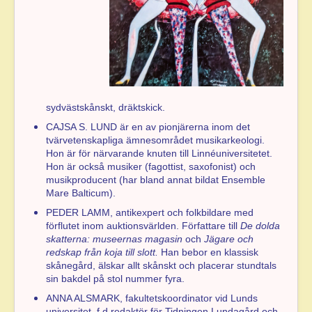
sydvästskånskt, dräktskick.
CAJSA S. LUND är en av pionjärerna inom det
tvärvetenskapliga ämnesområdet musikarkeologi.
Hon är för närvarande knuten till Linnéuniversitetet.
Hon är också musiker (fagottist, saxofonist) och
musikproducent (har bland annat bildat Ensemble
Mare Balticum).
PEDER LAMM, antikexpert och folkbildare med
förflutet inom auktionsvärlden. Författare till
De dolda
skatterna: museernas magasin
och
Jägare och
redskap från koja till slott.
Han bebor en klassisk
skånegård, älskar allt skånskt och placerar stundtals
sin bakdel på stol nummer fyra.
ANNA ALSMARK, fakultetskoordinator vid Lunds
universitet, f d redaktör för Tidningen Lundagård och