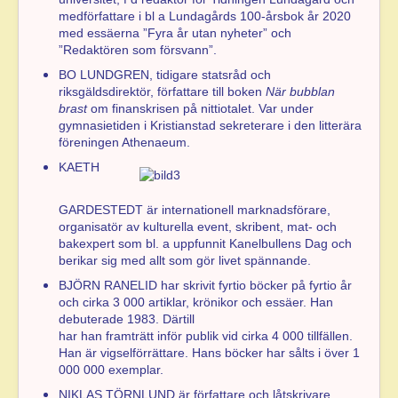
medförfattare i bl a Lundagårds 100-årsbok år 2020
med essäerna ”Fyra år utan nyheter” och
”Redaktören som försvann”.
BO LUNDGREN, tidigare statsråd och
riksgäldsdirektör, författare till boken
När bubblan
brast
om finanskrisen på nittiotalet. Var under
gymnasietiden i Kristianstad sekreterare i den litterära
föreningen Athenaeum.
KAETH
GARDESTEDT är internationell marknadsförare,
organisatör av kulturella event, skribent, mat- och
bakexpert som bl. a uppfunnit Kanelbullens Dag och
berikar sig med allt som gör livet spännande.
BJÖRN RANELID har skrivit fyrtio böcker på fyrtio år
och cirka 3 000 artiklar, krönikor och essäer. Han
debuterade 1983. Därtill
har han framträtt inför publik vid cirka 4 000 tillfällen.
Han är vigselförrättare. Hans böcker har sålts i över 1
000 000 exemplar.
NIKLAS TÖRNLUND är författare och låtskrivare.