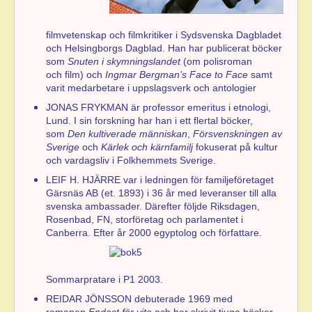
filmvetenskap och filmkritiker i Sydsvenska Dagbladet
och Helsingborgs Dagblad. Han har publicerat böcker
som
Snuten i skymningslandet
(om polisroman
och film) och
Ingmar Bergman’s Face to Face
samt
varit medarbetare i uppslagsverk och antologier
JONAS FRYKMAN är professor emeritus i etnologi,
Lund. I sin forskning har han i ett flertal böcker,
som
Den kultiverade människan
,
Försvenskningen av
Sverige
och
Kärlek och kärnfamilj
fokuserat på kultur
och vardagsliv i Folkhemmets Sverige.
LEIF H. HJÄRRE var i ledningen för familjeföretaget
Gärsnäs AB (et. 1893) i 36 år med leveranser till alla
svenska ambassader. Därefter följde Riksdagen,
Rosenbad, FN, storföretag och parlamentet i
Canberra. Efter år 2000 egyptolog och författare.
Sommarpratare i P1 2003.
REIDAR JÖNSSON debuterade 1969 med
romanen
Endast för vita
och har skrivit tjugo böcker.