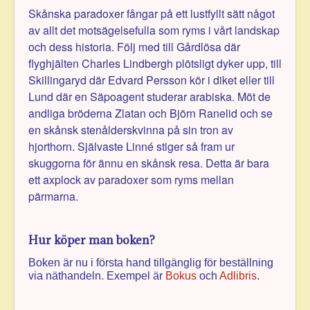
Skånska paradoxer fångar på ett lustfyllt sätt något
av allt det motsägelsefulla som ryms i vårt landskap
och dess historia. Följ med till Gårdlösa där
flyghjälten Charles Lindbergh plötsligt dyker upp, till
Skillingaryd där Edvard Persson kör i diket eller till
Lund där en Säpoagent studerar arabiska. Möt de
andliga brö­derna Zlatan och Björn Ranelid och se
en skånsk stenålders­kvinna på sin tron av
hjorthorn. Självaste Linné stiger så fram ur
skuggorna för ännu en skånsk resa. Detta är bara
ett axplock av paradoxer som ryms mellan
pärmarna.
Hur köper man boken?
Boken är nu i första hand tillgänglig för beställning
via näthandeln. Exempel är
Bokus
och
Adlibris
.