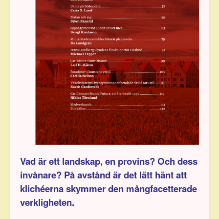
Vad är ett landskap, en provins? Och dess
invå­nare? På avstånd är det lätt hänt att
klichéerna skym­mer den mångfacetterade
verkligheten.