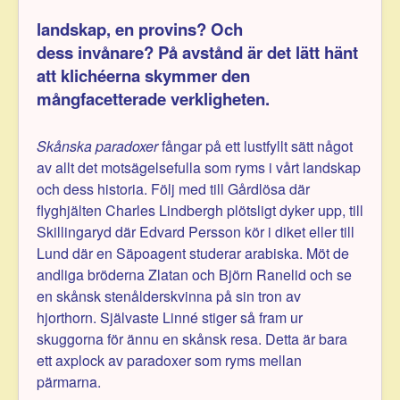
landskap, en provins? Och
dess invånare? På avstånd är det lätt hänt
att klichéerna skymmer den
mångfacetterade verkligheten.
Skånska paradoxer
fångar på ett lustfyllt sätt något
av allt det motsägelsefulla som ryms i vårt landskap
och dess historia. Följ med till Gårdlösa där
flyghjälten Charles Lindbergh plötsligt dyker upp, till
Skillingaryd där Edvard Persson kör i diket eller till
Lund där en Säpoagent studerar arabiska. Möt de
andliga bröderna Zlatan och Björn Ranelid och se
en skånsk stenålderskvinna på sin tron av
hjorthorn. Självaste Linné stiger så fram ur
skuggorna för ännu en skånsk resa. Detta är bara
ett axplock av paradoxer som ryms mellan
pärmarna.