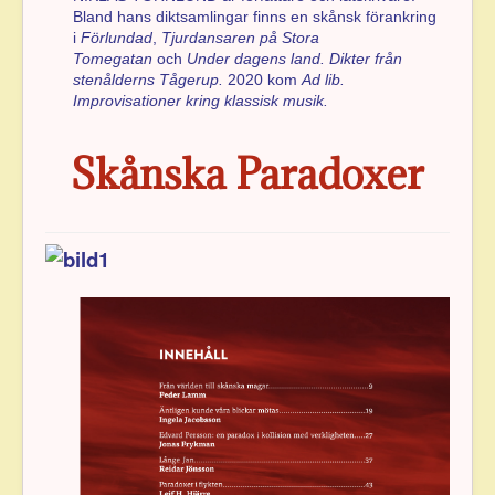
Bland hans diktsamlingar finns en skånsk förankring
i
Förlundad
,
Tjurdansa
ren på Stora
Tomegatan
och
Under dagens land.
Dikter från
stenålderns Tågerup.
2020 kom
Ad lib.
Improvisationer kring klassisk musik.
Skånska Paradoxer