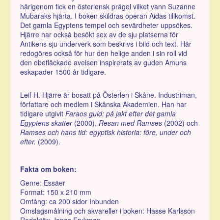
härigenom fick en österlensk prägel vilket vann Suzanne
Mubaraks hjärta. I boken skildras operan Aidas tillkomst.
Det gamla Egyptens tempel och sevärdheter uppsökes.
Hjärre har också besökt sex av de sju platserna för
Antikens sju underverk som beskrivs i bild och text. Här
redogöres också för hur den helige anden i sin roll vid
den obefläckade avelsen inspirerats av guden Amuns
eskapader 1500 år tidigare.
Leif H. Hjärre är bosatt på Österlen i Skåne. Industriman,
författare och medlem i Skånska Akademien. Han har
tidigare utgivit
Faraos guld: på jakt efter det gamla
Egyptens skatter
(2000),
Resan med Ramses
(2002) och
Ramses och hans tid: egyptisk historia: före, under och
efter.
(2009).
Fakta om boken:
Genre: Essäer
Format: 150 x 210 mm
Omfång: ca 200 sidor Inbunden
Omslagsmålning och akvareller i boken: Hasse Karlsson
Redaktör: Jonas Frykman