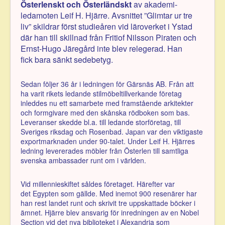
Österlenskt och Österländskt
av akademi-
ledamoten Leif H. Hjärre. Avsnittet ”Glimtar ur tre
liv” skildrar först studieåren vid läroverket i Ystad
där han till skillnad från Fritiof Nilsson Piraten och
Ernst-Hugo Järegård inte blev relegerad. Han
fick bara sänkt sedebetyg.
Sedan följer 36 år i ledningen för Gärsnäs AB. Från att
ha varit rikets ledande stilmöbeltillverkande företag
inleddes nu ett samarbete med framstående arkitekter
och formgivare med den skånska rödboken som bas.
Leveranser skedde bl.a. till ledande storföretag, till
Sveriges riksdag och Rosenbad. Japan var den viktigaste
exportmarknaden under 90-talet. Under Leif H. Hjärres
ledning levererades möbler från Österlen till samtliga
svenska ambassader runt om i världen.
Vid millennieskiftet såldes företaget. Härefter var
det Egypten som gällde. Med inemot 900 resenärer har
han rest landet runt och skrivit tre uppskattade böcker i
ämnet. Hjärre blev ansvarig för inredningen av en Nobel
Section vid det nya biblioteket i Alexandria som