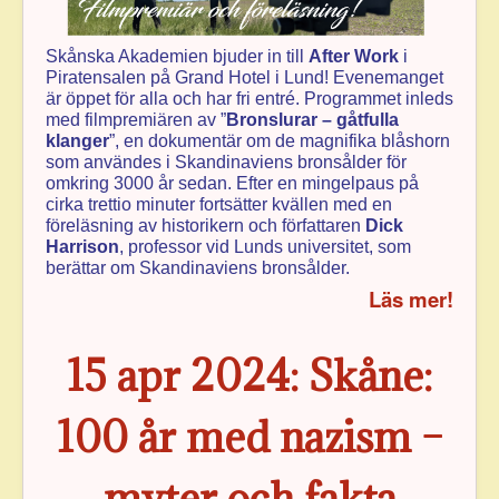
Skånska Akademien bjuder in till
After Work
i
Piratensalen på Grand Hotel i Lund! Evenemanget
är öppet för alla och har fri entré. Programmet inleds
med filmpremiären av ”
Bronslurar – gåtfulla
klanger
”, en dokumentär om de magnifika blåshorn
som användes i Skandinaviens bronsålder för
omkring 3000 år sedan. Efter en mingelpaus på
cirka trettio minuter fortsätter kvällen med en
föreläsning av historikern och författaren
Dick
Harrison
, professor vid Lunds universitet, som
berättar om Skandinaviens bronsålder.
Läs mer!
15 apr 2024: Skåne:
100 år med nazism –
myter och fakta