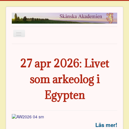
Hem
Om Akademien
27 apr 2026: Livet
Ledamöter
som arkeolog i
Verksamhet
Publikationer
Egypten
Priser
Arkiv
Vänföreningen
Läs mer!
Kontakt