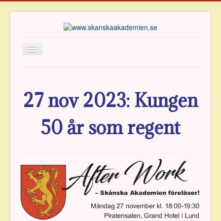
Hem
Om Akademien
27 nov 2023: Kungen
Ledamöter
50 år som regent
Verksamhet
Publikationer
Priser
Arkiv
Vänföreningen
Kontakt