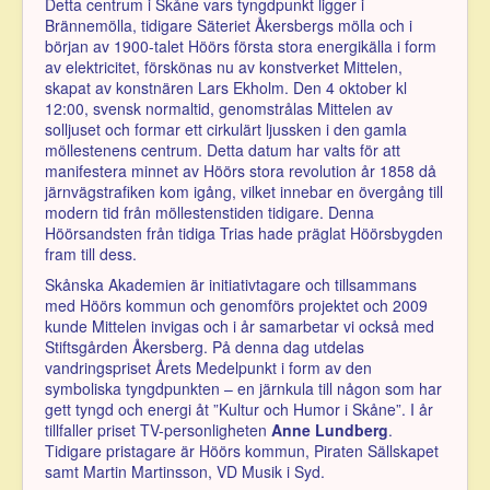
Detta centrum i Skåne vars tyngdpunkt ligger i
Brännemölla, tidigare Säteriet Åkersbergs mölla och i
början av 1900-talet Höörs första stora energikälla i form
av elektricitet, förskönas nu av konstverket Mittelen,
skapat av konstnären Lars Ekholm. Den 4 oktober kl
12:00, svensk normaltid, genomstrålas Mittelen av
solljuset och formar ett cirkulärt ljussken i den gamla
möllestenens centrum. Detta datum har valts för att
manifestera minnet av Höörs stora revolution år 1858 då
järnvägstrafiken kom igång, vilket innebar en övergång till
modern tid från möllestenstiden tidigare. Denna
Höörsandsten från tidiga Trias hade präglat Höörsbygden
fram till dess.
Skånska Akademien är initiativtagare och tillsammans
med Höörs kommun och genomförs projektet och 2009
kunde Mittelen invigas och i år samarbetar vi också med
Stiftsgården Åkersberg. På denna dag utdelas
vandringspriset Årets Medelpunkt i form av den
symboliska tyngdpunkten – en järnkula till någon som har
gett tyngd och energi åt ”Kultur och Humor i Skåne”. I år
tillfaller priset TV-personligheten
Anne Lundberg
.
Tidigare pristagare är Höörs kommun, Piraten Sällskapet
samt Martin Martinsson, VD Musik i Syd.