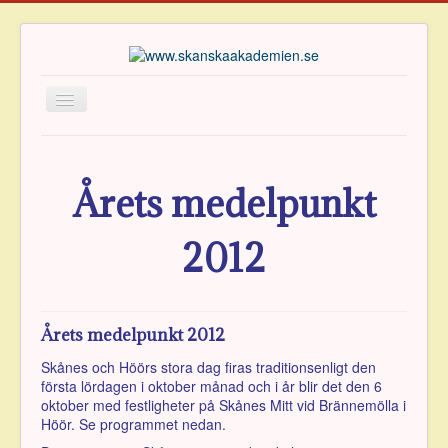
Hem
Om Akademien
Årets medelpunkt
Ledamöter
2012
Verksamhet
Publikationer
Priser
Årets medelpunkt 2012
Arkiv
Skånes och Höörs stora dag firas traditionsenligt den
Vänföreningen
första lördagen i oktober månad och i år blir det den 6
oktober med festligheter på Skånes Mitt vid Brännemölla i
Kontakt
Höör. Se programmet nedan.