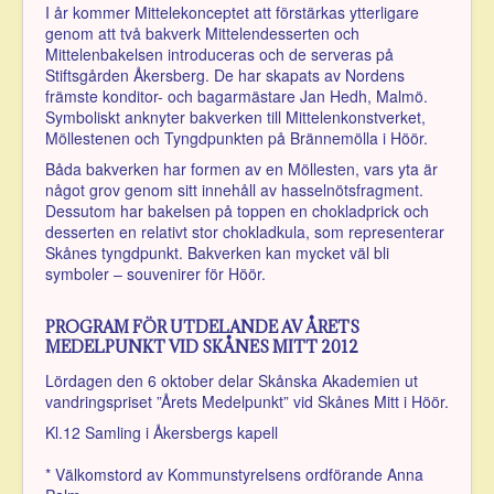
I år kommer Mittelekonceptet att förstärkas ytterligare
genom att två bakverk Mittelendesserten och
Mittelenbakelsen introduceras och de serveras på
Stiftsgården Åkersberg. De har skapats av Nordens
främste konditor- och bagarmästare Jan Hedh, Malmö.
Symboliskt anknyter bakverken till Mittelenkonstverket,
Möllestenen och Tyngdpunkten på Brännemölla i Höör.
Båda bakverken har formen av en Möllesten, vars yta är
något grov genom sitt innehåll av hasselnötsfragment.
Dessutom har bakelsen på toppen en chokladprick och
desserten en relativt stor chokladkula, som representerar
Skånes tyngdpunkt. Bakverken kan mycket väl bli
symboler – souvenirer för Höör.
PROGRAM FÖR UTDELANDE AV ÅRETS
MEDELPUNKT VID SKÅNES MITT 2012
Lördagen den 6 oktober delar Skånska Akademien ut
vandringspriset ”Årets Medelpunkt” vid Skånes Mitt i Höör.
Kl.12 Samling i Åkersbergs kapell
* Välkomstord av Kommunstyrelsens ordförande Anna